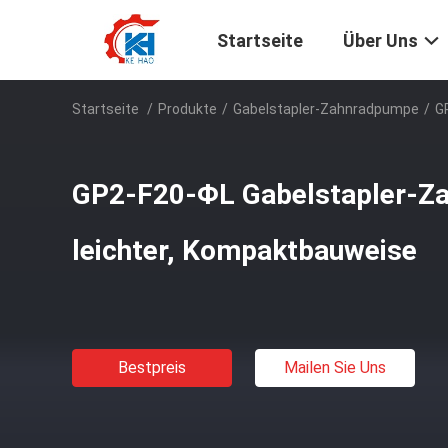
Startseite
Über Uns
Startseite
/
Produkte
/
Gabelstapler-Zahnradpumpe
/
G
GP2-F20-ΦL Gabelstapler-Z
leichter, Kompaktbauweise
Bestpreis
Mailen Sie Uns