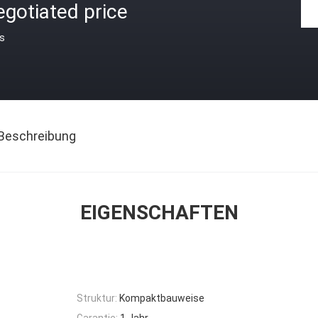
gotiated price
is
Beschreibung
EIGENSCHAFTEN
Struktur:
Kompaktbauweise
Garantie:
1 Jahr