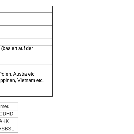
basiert auf der
olen, Austra etc.
ippinen, Vietnam etc.
mer.
3CDHD
4AKK
ASBSL