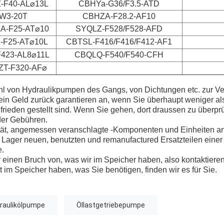
-F40-AL⌀13L
CBHYa-G36/F3.5-ATD
W3-20T
CBHZA-F28.2-AF10
A-F25-AT⌀10
SYQLZ-F528/F528-AFD
-F25-AT⌀10L
CBTSL-F416/F416/F412-AF1
423-AL8⌀11L
CBQLQ-F540/F540-CFH
T-F320-AF⌀
ahl von Hydraulikpumpen des Gangs, von Dichtungen etc. zur V
in Geld zurück garantieren an, wenn Sie überhaupt weniger al
frieden gestellt sind. Wenn Sie gehen, dort draussen zu überprü
der Gebühren.
tät, angemessen veranschlagte -Komponenten und Einheiten a
f Lager neuen, benutzten und remanufactured Ersatzteilen einer b
e.
 einen Bruch von, was wir im Speicher haben, also kontaktieren
 im Speicher haben, was Sie benötigen, finden wir es für Sie.
raulikölpumpe
Öllastgetriebepumpe