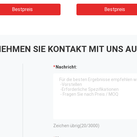
irtschaftsmaschinen
E40A Serie Gabelstaple
ulische Komatsu-Teile
Zahnradpumpe
Bestpreis
Bestpreis
erät OEM-Service
Aluminiumlegierung Mat
EHMEN SIE KONTAKT MIT UNS AU
Nachricht:
Zeichen übrig(
20
/3000)