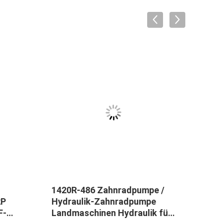
1420R-486 Zahnradpumpe /
WA2
2P
Hydraulik-Zahnradpumpe
50C
F-
Landmaschinen Hydraulik für
Hydr