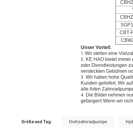
CBHZ
CBHZ
SGP1
CBT-F
CBWZ
Unser Vorteil:
Wir stellen eine Vielz
1.
KE HAO bietet immer e
2 .
oder Dienstleistungen zu
versteckten Gebühren o
Wir haben hohe Quali
3 .
Kunden geliefert. Wir au
alle Arten Zahnradpump
Die Bilder nehmen nur
4 .
gefangen! Wenn wir nicht
Größe und Tag:
Drehzahnradpumpe
Hyd