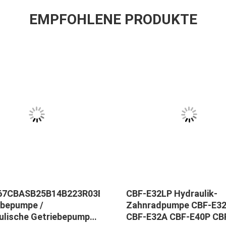
EMPFOHLENE PRODUKTE
67CBASB25B14B223R03B100
CBF-E32LP Hydraulik-
ebepumpe /
Zahnradpumpe CBF-E3
ulische Getriebepumpe
CBF-E32A CBF-E40P CB