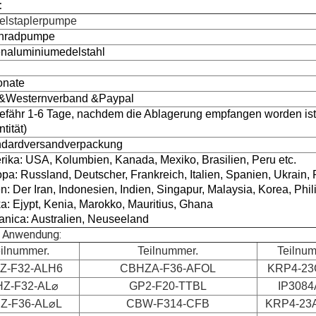
:
elstaplerpumpe
nradpumpe
enaluminiumedelstahl
C
onate
T&Westernverband &Paypal
fähr 1-6 Tage, nachdem die Ablagerung empfangen worden ist (
tität)
ndardversandverpackung
ika: USA, Kolumbien, Kanada, Mexiko, Brasilien, Peru etc.
pa: Russland, Deutscher, Frankreich, Italien, Spanien, Ukrain, P
n: Der Iran, Indonesien, Indien, Singapur, Malaysia, Korea, Phil
ka: Ejypt, Kenia, Marokko, Mauritius, Ghana
nica: Australien, Neuseeland
er Anwendung:
ilnummer.
Teilnummer.
Teilnum
Z-F32-ALH6
CBHZA-F36-AFOL
KRP4-2
Z-F32-AL⌀
GP2-F20-TTBL
IP308
Z-F36-AL⌀L
CBW-F314-CFB
KRP4-23