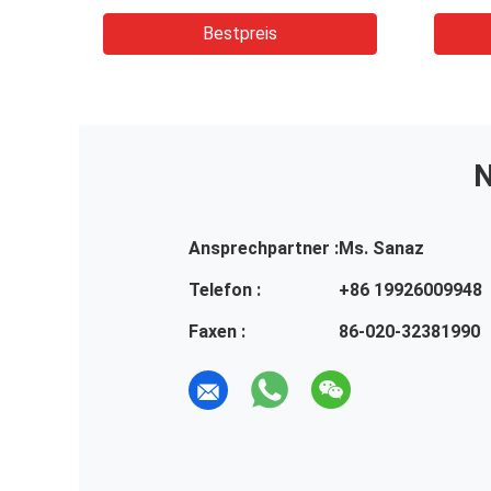
Aluminiumlegierteil
Landw
rial
Hydra
Bestpreis
Lenkg
N
Ansprechpartner :
Ms. Sanaz
Telefon :
+86 19926009948
Faxen :
86-020-32381990