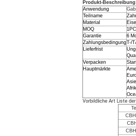
Produkt-Beschreibung
Anwendung
Gab
Teilname
Zah
Material
Eis
MOQ
1P
Garantie
6 M
Zahlungsbedingung
T-/
Lieferfrist
Unge
Quan
Verpacken
Sta
Hauptmärkte
Amer
Euro
Asie
Afri
Ocea
Vorbildliche Art Liste d
Te
CBH
CBH
CBH