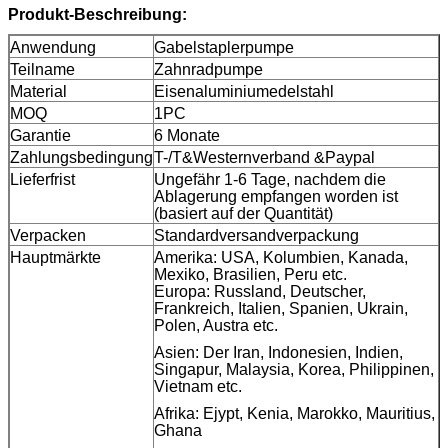
Produkt-Beschreibung:
Anwendung
Gabelstaplerpumpe
Teilname
Zahnradpumpe
Material
Eisenaluminiumedelstahl
MOQ
1PC
Garantie
6 Monate
Zahlungsbedingung
T-/T&Westernverband &Paypal
Lieferfrist
Ungefähr 1-6 Tage, nachdem die
Ablagerung empfangen worden ist
(basiert auf der Quantität)
Verpacken
Standardversandverpackung
Hauptmärkte
Amerika: USA, Kolumbien, Kanada,
Mexiko, Brasilien, Peru etc.
Europa: Russland, Deutscher,
Frankreich, Italien, Spanien, Ukrain,
Polen, Austra etc.
Asien: Der Iran, Indonesien, Indien,
Singapur, Malaysia, Korea, Philippinen,
Vietnam etc.
Afrika: Ejypt, Kenia, Marokko, Mauritius,
Ghana