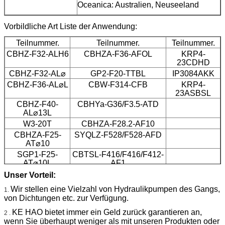
Oceanica: Australien, Neuseeland
Vorbildliche Art Liste der Anwendung:
Teilnummer.
Teilnummer.
Teilnummer.
CBHZ-F32-ALH6
CBHZA-F36-AFOL
KRP4-
23CDHD
CBHZ-F32-AL⌀
GP2-F20-TTBL
IP3084AKK
CBHZ-F36-AL⌀L
CBW-F314-CFB
KRP4-
23ASBSL
CBHZ-F40-
CBHYa-G36/F3.5-ATD
AL⌀13L
W3-20T
CBHZA-F28.2-AF10
CBHZA-F25-
SYQLZ-F528/F528-AFD
AT⌀10
SGP1-F25-
CBTSL-F416/F416/F412-
AT⌀10L
AF1
CBT-F423-
CBQLQ-F540/F540-CFH
Unser Vorteil:
AL8⌀11L
Wir stellen eine Vielzahl von Hydraulikpumpen des Gangs,
1.
CBWZT-F320-
von Dichtungen etc. zur Verfügung.
AF⌀
KE HAO bietet immer ein Geld zurück garantieren an,
2 .
wenn Sie überhaupt weniger als mit unseren Produkten oder