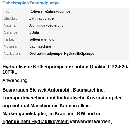
Gabelstapler-Zahnradpumpe
Typ:
Roheisen-Zahnradpumpe
Struktur:
Zahnradpumpe
Material:
Aluminium-Legierung
Garantie:
1 Jahr
Farbe:
selben wie Foto
Nutzung:
Baumaschine
Drehzahnradpumpe
Hydraulikölpumpe
Markieren:
,
Hydraulische Kolbenpumpe der hohen Qualität GP2-F20-
10TΦL
Anwendung
Beantragen Sie weit Automobil, Baumaschine,
Transportmaschine und hydraulische Ausrüstung der
argricultural Maschinerie. Kann in allem
Marken
gabelstapler, im Kran, im LKW und in
irgendeinem Hydrauliksystem
verwendet werden
.