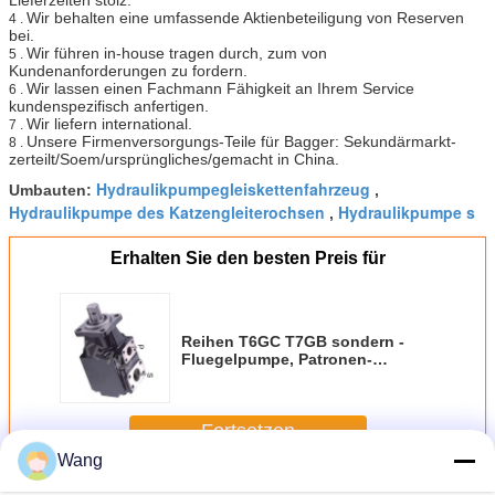
B15
Wir behalten eine umfassende Aktienbeteiligung von Reserven
4 .
bei.
Wir führen in-house tragen durch, zum von
5 .
Kundenanforderungen zu fordern.
Wir lassen einen Fachmann Fähigkeit an Ihrem Service
6 .
kundenspezifisch anfertigen.
Wir liefern international.
7 .
Unsere Firmenversorgungs-Teile für Bagger: Sekundärmarkt-
8 .
zerteilt/Soem/ursprüngliches/gemacht in China.
Hydraulikpumpegleiskettenfahrzeug
Umbauten:
,
Hydraulikpumpe des Katzengleiterochsen
Hydraulikpumpe s
,
Erhalten Sie den besten Preis für
Reihen T6GC T7GB sondern -
Fluegelpumpe, Patronen-
Edelstahl-Zahnradpumpe aus
Fortsetzen
Wang
-Fluegelpumpe
Mehr