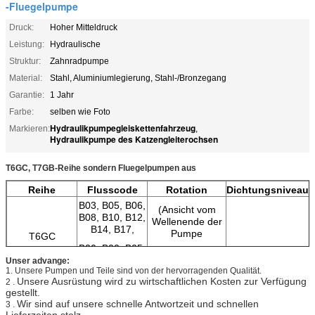
-Fluegelpumpe
Druck:
Hoher Mitteldruck
Leistung:
Hydraulische
Struktur:
Zahnradpumpe
Material:
Stahl, Aluminiumlegierung, Stahl-/Bronzegang
Garantie:
1 Jahr
Farbe:
selben wie Foto
Hydraulikpumpegleiskettenfahrzeug
Markieren:
,
Hydraulikpumpe des Katzengleiterochsen
T6GC, T7GB-Reihe sondern Fluegelpumpen aus
Reihe
Flusscode
Rotation
Dichtungsniveau
B03, B05, B06,
(Ansicht vom
B08, B10, B12,
Wellenende der
B14, B17,
Pumpe
T6GC
B20, B22, B25,
R-Clockwise
NBR
B28, B31
Unser advange:
(CW)
Fluorgummi
1. Unsere Pumpen und Teile sind von der hervorragenden Qualität.
Unsere Ausrüstung wird zu wirtschaftlichen Kosten zur Verfügung
2 .
T7GB
B02, B03, B04,
L-
gestellt.
B05, B06, B07,
Counterclockwise
Wir sind auf unsere schnelle Antwortzeit und schnellen
3 .
B08, B10, B12,
(CCW)
Lieferzeiten stolz.