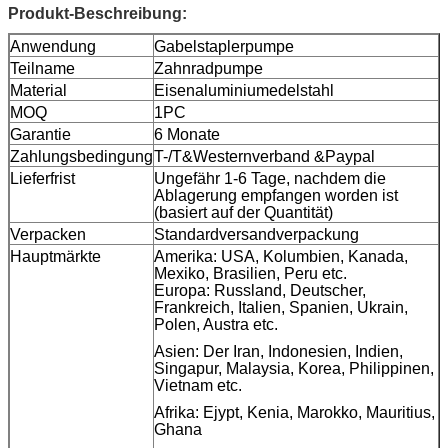
Produkt-Beschreibung:
Anwendung
Gabelstaplerpumpe
Teilname
Zahnradpumpe
Material
Eisenaluminiumedelstahl
MOQ
1PC
Garantie
6 Monate
Zahlungsbedingung
T-/T&Westernverband &Paypal
Lieferfrist
Ungefähr 1-6 Tage, nachdem die
Ablagerung empfangen worden ist
(basiert auf der Quantität)
Verpacken
Standardversandverpackung
Hauptmärkte
Amerika: USA, Kolumbien, Kanada,
Mexiko, Brasilien, Peru etc.
Europa: Russland, Deutscher,
Frankreich, Italien, Spanien, Ukrain,
Polen, Austra etc.
Asien: Der Iran, Indonesien, Indien,
Singapur, Malaysia, Korea, Philippinen,
Vietnam etc.
Afrika: Ejypt, Kenia, Marokko, Mauritius,
Ghana