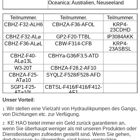
Oceanica: Australien, Neuseeland
Teilnummer.
Teilnummer.
Teilnummer.
CBHZ-F32-ALH6
CBHZA-F36-AFOL
KRP4-
23CDHD
CBHZ-F32-AL⌀
GP2-F20-TTBL
IP3084AKK
CBHZ-F36-AL⌀L
CBW-F314-CFB
KRP4-
23ASBSL
CBHZ-F40-
CBHYa-G36/F3.5-ATD
AL⌀13L
W3-20T
CBHZA-F28.2-AF10
CBHZA-F25-
SYQLZ-F528/F528-AFD
AT⌀10
SGP1-F25-
CBTSL-F416/F416/F412-
AT⌀10L
AF1
CBT-F423-
CBQLQ-F540/F540-CFH
Unser Vorteil:
AL8⌀11L
Wir stellen eine Vielzahl von Hydraulikpumpen des Gangs,
1.
CBWZT-F320-
von Dichtungen etc. zur Verfügung.
AF⌀
KE HAO bietet immer ein Geld zurück garantieren an,
2 .
wenn Sie überhaupt weniger als mit unseren Produkten oder
Dienstleistungen zufrieden gestellt sind. Wenn Sie gehen,
dort draussen zu überprüfen, sind keine versteckten