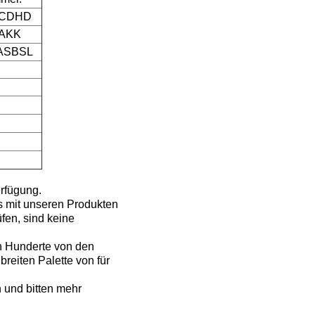
3CDHD
4AKK
ASBSL
erfügung.
s mit unseren Produkten
fen, sind keine
n Hunderte von den
reiten Palette von für
 und bitten mehr