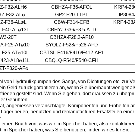
Z-F32-ALH6
CBHZA-F36-AFOL
KRP4-2
Z-F32-AL⌀
GP2-F20-TTBL
IP308
Z-F36-AL⌀L
CBW-F314-CFB
KRP4-23
-F40-AL⌀13L
CBHYa-G36/F3.5-ATD
W3-20T
CBHZA-F28.2-AF10
A-F25-AT⌀10
SYQLZ-F528/F528-AFD
-F25-AT⌀10L
CBTSL-F416/F416/F412-AF1
423-AL8⌀11L
CBQLQ-F540/F540-CFH
T-F320-AF⌀
ahl von Hydraulikpumpen des Gangs, von Dichtungen etc. zur V
in Geld zurück garantieren an, wenn Sie überhaupt weniger al
frieden gestellt sind. Wenn Sie gehen, dort draussen zu überprü
der Gebühren.
tät, angemessen veranschlagte -Komponenten und Einheiten a
f Lager neuen, benutzten und remanufactured Ersatzteilen einer b
e.
 einen Bruch von, was wir im Speicher haben, also kontaktieren
 im Speicher haben, was Sie benötigen, finden wir es für Sie.