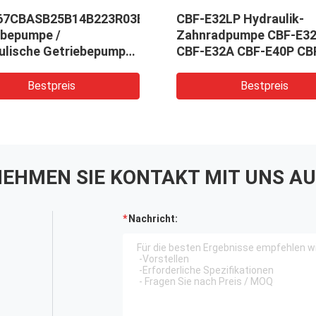
67CBASB25B14B223R03B100
CBF-E32LP Hydraulik-
ebepumpe /
Zahnradpumpe CBF-E3
ulische Getriebepumpe
CBF-E32A CBF-E40P CB
irtschaftsmaschinen
E40A Serie Gabelstaple
ulische Komatsu-Teile
Zahnradpumpe
Bestpreis
Bestpreis
erät OEM-Service
Aluminiumlegierung Mat
EHMEN SIE KONTAKT MIT UNS AU
Nachricht: