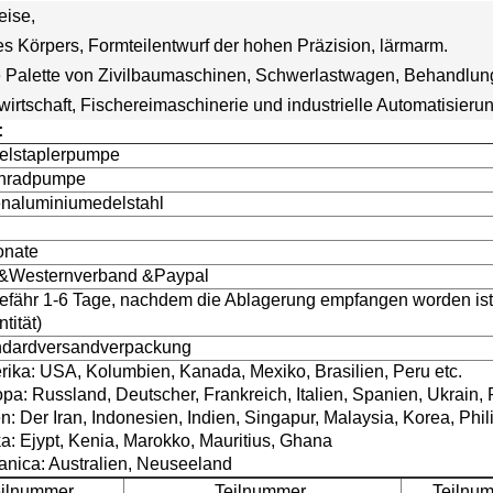
eise,
es
Körpers, Formteilentwurf der hohen Präzision, lärmarm.
e Palette von
Zivilbaumaschinen, Schwerlastwagen, Behandlun
wirtschaft, Fischereimaschinerie und industrielle Automatisier
:
elstaplerpumpe
nradpumpe
enaluminiumedelstahl
C
onate
T&Westernverband &Paypal
fähr 1-6 Tage, nachdem die Ablagerung empfangen worden ist (
tität)
ndardversandverpackung
ika: USA, Kolumbien, Kanada, Mexiko, Brasilien, Peru etc.
pa: Russland, Deutscher, Frankreich, Italien, Spanien, Ukrain, P
n: Der Iran, Indonesien, Indien, Singapur, Malaysia, Korea, Phil
ka: Ejypt, Kenia, Marokko, Mauritius, Ghana
nica: Australien, Neuseeland
ilnummer.
Teilnummer.
Teilnum