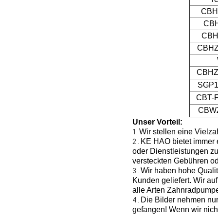
CBH
CBH
CBH
CBHZ
CBHZ
SGP1
CBT-F
CBWZ
Unser Vorteil:
Wir stellen eine Vielz
1.
KE HAO bietet immer e
2 .
oder Dienstleistungen zu
versteckten Gebühren o
Wir haben hohe Quali
3 .
Kunden geliefert. Wir au
alle Arten Zahnradpump
Die Bilder nehmen nur
4 .
gefangen! Wenn wir nicht