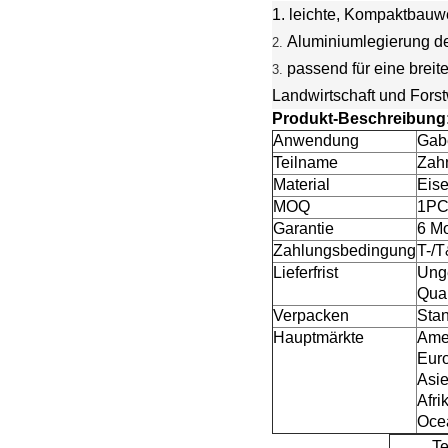
1.
leichte, Kompaktbauw
Aluminiumlegierung d
2.
passend für eine breit
3.
Landwirtschaft und Forst
Produkt-Beschreibung
Anwendung
Gab
Teilname
Zah
Material
Eis
MOQ
1P
Garantie
6 M
Zahlungsbedingung
T-/
Lieferfrist
Unge
Quan
Verpacken
Sta
Hauptmärkte
Amer
Euro
Asie
Afri
Ocea
Te