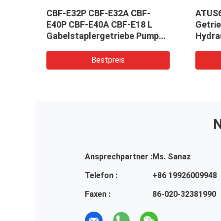
CBF-E32P CBF-E32A CBF-
ATUS
E40P CBF-E40A CBF-E18 L
Getri
Gabelstaplergetriebe Pumpe
Hydra
Aluminiumlegierteil
Landw
rial
Hydra
Bestpreis
Lenkg
N
Ansprechpartner :
Ms. Sanaz
Telefon :
+86 19926009948
Faxen :
86-020-32381990