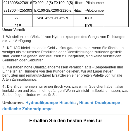
92180054276918
EX200-, 3(5) EX100- 3(5)
Hitachi-Pilotpumpe
92180044255303
EX100-2EX200-2120-2
Hitachi-Pilotpumpe
27E
SWE 45/50/60/65/70
KYB
21E
KYB
Unser Vorteil:
1.
Wir stellen eine Vielzahl von Hydraulikpumpen des Gangs, von Dichtungen
etc. zur Verfügung.
2 .
KE HAO bietet immer ein Geld zurück garantieren an, wenn Sie überhaupt
weniger als mit unseren Produkten oder Dienstleistungen zufrieden gestellt
sind. Wenn Sie gehen, dort draussen zu überprüfen, sind keine versteckten
Gebühren oder Gebühren.
3 .
Wir haben hohe Qualität, angemessen veranschlagte -Komponenten und
Einheiten an Hunderte von den Kunden geliefert. Wir auf Lager neuen,
benutzten und remanufactured Ersatzteilen einer breiten Palette von für alle
Arten Zahnradpumpe.
4 .
Die Bilder nehmen nur einen Bruch von, was wir im Speicher haben, also
kontaktieren und bitten mehr gefangen! Wenn wir nicht im Speicher haben, was
Sie benötigen, finden wir es für Sie.
Hydraulikpumpe Hitachis
Hitachi-Druckpumpe
Umbauten:
,
,
dreifache Zahnradpumpe
Erhalten Sie den besten Preis für