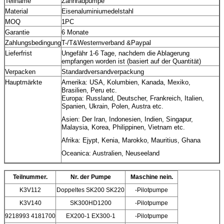
Teilname
Zahnradpumpe
Material
Eisenaluminiumedelstahl
MOQ
1PC
Garantie
6 Monate
Zahlungsbedingung
T-/T&Westernverband &Paypal
Lieferfrist
Ungefähr 1-6 Tage, nachdem die Ablagerung
empfangen worden ist (basiert auf der Quantität)
Verpacken
Standardversandverpackung
Hauptmärkte
Amerika: USA, Kolumbien, Kanada, Mexiko,
Brasilien, Peru etc.
Europa: Russland, Deutscher, Frankreich, Italien,
Spanien, Ukrain, Polen, Austra etc.
Asien: Der Iran, Indonesien, Indien, Singapur,
Malaysia, Korea, Philippinen, Vietnam etc.
Afrika: Ejypt, Kenia, Marokko, Mauritius, Ghana
Oceanica: Australien, Neuseeland
Teilnummer.
Nr. der Pumpe
Maschine nein.
K3V112
Doppeltes SK200 SK220
-Pilotpumpe
K3V140
SK300HD1200
-Pilotpumpe
9218993 4181700
EX200-1 EX300-1
-Pilotpumpe