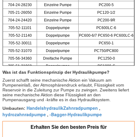
704-24-28230
Einzelne Pumpe
PC200-5
705-21-26050
Einzelne Pumpe
PC120-1/2
704-24-24420
Einzelne Pumpe
PC200-9R
705-52-11101
Doppelpumpe
PC600LC-6
705-52-21140
Doppelpumpe
PC600-6/7 PC650-6 PC600LC-6
705-52-30011
Doppelpumpe
PC650-1
705-52-31070
Doppelpumpe
PC750/PC800
705-56-34360
Dreifache Pumpe
PC1250-0
705-51-31060
Doppelpumpe
PC1800-C
Was ist das Funktionsprinzip der Hydraulikpumpe?
Zuerst schafft seine mechanische Aktion ein Vakuum am
Pumpeneinlaß, der Atmosphärendruck erlaubt, Flüssigkeit vom
Reservoir in die Zuleitung zur Pumpe zu zwingen. Zweitens liefert
seine mechanische Aktion diese Flüssigkeit an den
Pumpenausgang und -kräfte es in das Hydrauliksystem.
HandelshydraulikZahnradpumpen
Umbauten:
,
hydrozahnradpumpe
-Bagger-Hydraulikpumpe
,
Erhalten Sie den besten Preis für