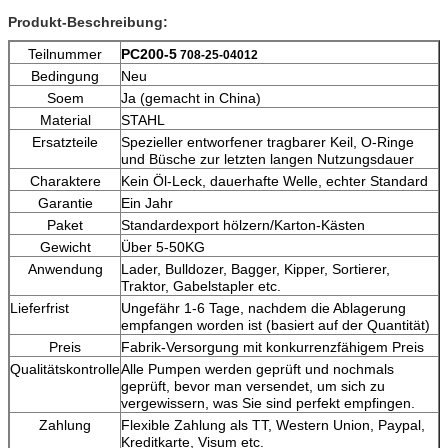
Produkt-Beschreibung:
Teilnummer
PC200-5
708-25-04012
Bedingung
Neu
Soem
Ja (gemacht in China)
Material
STAHL
Ersatzteile
Spezieller entworfener tragbarer Keil, O-Ringe
und Büsche zur letzten langen Nutzungsdauer
Charaktere
Kein Öl-Leck, dauerhafte Welle, echter Standard
Garantie
Ein Jahr
Paket
Standardexport hölzern/Karton-Kästen
Gewicht
Über 5-50KG
Anwendung
Lader, Bulldozer, Bagger, Kipper, Sortierer,
Traktor, Gabelstapler etc.
Lieferfrist
Ungefähr 1-6 Tage, nachdem die Ablagerung
empfangen worden ist (basiert auf der Quantität)
Preis
Fabrik-Versorgung mit konkurrenzfähigem Preis
Qualitätskontrolle
Alle Pumpen werden geprüft und nochmals
geprüft, bevor man versendet, um sich zu
vergewissern, was Sie sind perfekt empfingen.
Zahlung
Flexible Zahlung als TT, Western Union, Paypal,
Kreditkarte, Visum etc.