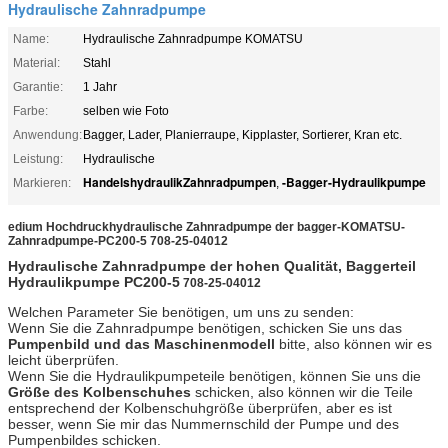
Hydraulische Zahnradpumpe
Name:
Hydraulische Zahnradpumpe KOMATSU
Material:
Stahl
Garantie:
1 Jahr
Farbe:
selben wie Foto
Anwendung:
Bagger, Lader, Planierraupe, Kipplaster, Sortierer, Kran etc.
Leistung:
Hydraulische
HandelshydraulikZahnradpumpen
-Bagger-Hydraulikpumpe
Markieren:
,
edium Hochdruckhydraulische Zahnradpumpe der bagger-KOMATSU-
Zahnradpumpe-PC200-5 708-25-04012
Hydraulische Zahnradpumpe der hohen Qualität, Baggerteil
Hydraulikpumpe
PC200-5
708-25-04012
Welchen Parameter Sie benötigen, um uns zu senden:
Wenn Sie die Zahnradpumpe benötigen, schicken Sie uns das
Pumpenbild und das Maschinenmodell
bitte, also können wir es
leicht überprüfen.
Wenn Sie die Hydraulikpumpeteile benötigen, können Sie uns die
Größe des Kolbenschuhes
schicken, also können wir die Teile
entsprechend der Kolbenschuhgröße überprüfen, aber es ist
besser, wenn Sie mir das Nummernschild der Pumpe und des
Pumpenbildes schicken.