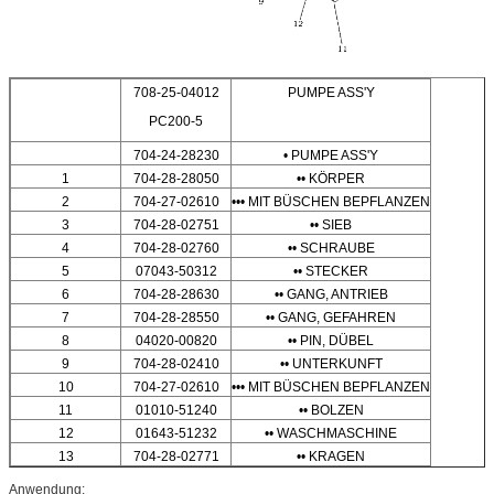
708-25-04012
PUMPE ASS'Y
PC200-5
704-24-28230
• PUMPE ASS'Y
1
704-28-28050
•• KÖRPER
2
704-27-02610
••• MIT BÜSCHEN BEPFLANZEN
3
704-28-02751
•• SIEB
4
704-28-02760
•• SCHRAUBE
5
07043-50312
•• STECKER
6
704-28-28630
•• GANG, ANTRIEB
7
704-28-28550
•• GANG, GEFAHREN
8
04020-00820
•• PIN, DÜBEL
9
704-28-02410
•• UNTERKUNFT
10
704-27-02610
••• MIT BÜSCHEN BEPFLANZEN
11
01010-51240
•• BOLZEN
12
01643-51232
•• WASCHMASCHINE
13
704-28-02771
•• KRAGEN
Anwendung: