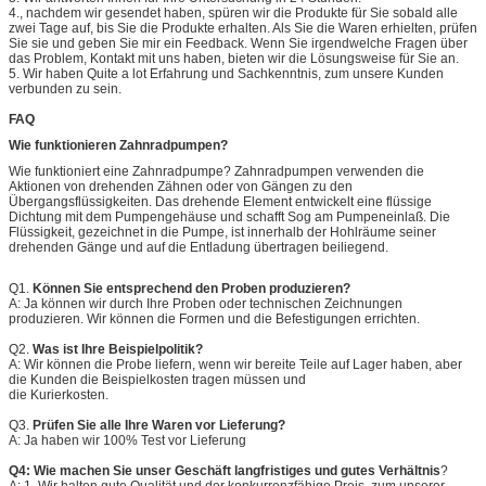
4., nachdem wir gesendet haben, spüren wir die Produkte für Sie sobald alle
zwei Tage auf, bis Sie die Produkte erhalten. Als Sie die Waren erhielten, prüfen
Sie sie und geben Sie mir ein Feedback. Wenn Sie irgendwelche Fragen über
das Problem, Kontakt mit uns haben, bieten wir die Lösungsweise für Sie an.
5. Wir haben Quite a lot Erfahrung und Sachkenntnis, zum unsere Kunden
verbunden zu sein.
FAQ
Wie funktionieren Zahnradpumpen?
Wie funktioniert eine Zahnradpumpe? Zahnradpumpen verwenden die
Aktionen von drehenden Zähnen oder von Gängen zu den
Übergangsflüssigkeiten. Das drehende Element entwickelt eine flüssige
Dichtung mit dem Pumpengehäuse und schafft Sog am Pumpeneinlaß. Die
Flüssigkeit, gezeichnet in die Pumpe, ist innerhalb der Hohlräume seiner
drehenden Gänge und auf die Entladung übertragen beiliegend.
Q1.
Können Sie entsprechend den Proben produzieren?
A: Ja können wir durch Ihre Proben oder technischen Zeichnungen
produzieren. Wir können die Formen und die Befestigungen errichten.
Q2.
Was ist Ihre Beispielpolitik?
A: Wir können die Probe liefern, wenn wir bereite Teile auf Lager haben, aber
die Kunden die Beispielkosten tragen müssen und
die Kurierkosten.
Q3.
Prüfen Sie alle Ihre Waren vor Lieferung?
A: Ja haben wir 100% Test vor Lieferung
Q4: Wie machen Sie unser Geschäft langfristiges und gutes Verhältnis
?
A: 1. Wir halten gute Qualität und der konkurrenzfähige Preis, zum unserer