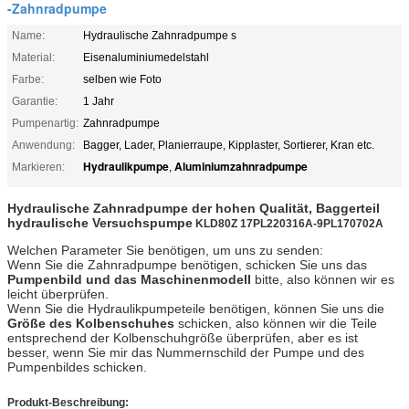
-Zahnradpumpe
Name:
Hydraulische Zahnradpumpe s
Material:
Eisenaluminiumedelstahl
Farbe:
selben wie Foto
Garantie:
1 Jahr
Pumpenartig:
Zahnradpumpe
Anwendung:
Bagger, Lader, Planierraupe, Kipplaster, Sortierer, Kran etc.
Hydraulikpumpe
Aluminiumzahnradpumpe
Markieren:
,
Hydraulische Zahnradpumpe der hohen Qualität, Baggerteil
hydraulische Versuchspumpe
KLD80Z 17PL220316A-9PL170702A
Welchen Parameter Sie benötigen, um uns zu senden:
Wenn Sie die Zahnradpumpe benötigen, schicken Sie uns das
Pumpenbild und das Maschinenmodell
bitte, also können wir es
leicht überprüfen.
Wenn Sie die Hydraulikpumpeteile benötigen, können Sie uns die
Größe des Kolbenschuhes
schicken, also können wir die Teile
entsprechend der Kolbenschuhgröße überprüfen, aber es ist
besser, wenn Sie mir das Nummernschild der Pumpe und des
Pumpenbildes schicken.
Produkt-Beschreibung: