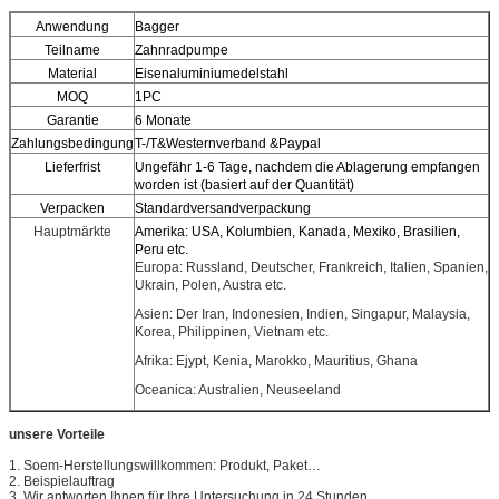
Anwendung
Bagger
Teilname
Zahnradpumpe
Material
Eisenaluminiumedelstahl
MOQ
1PC
Garantie
6 Monate
Zahlungsbedingung
T-/T&Westernverband &Paypal
Lieferfrist
Ungefähr 1-6 Tage, nachdem die Ablagerung empfangen
worden ist (basiert auf der Quantität)
Verpacken
Standardversandverpackung
Hauptmärkte
Amerika: USA, Kolumbien, Kanada, Mexiko, Brasilien,
Peru etc.
Europa: Russland, Deutscher, Frankreich, Italien, Spanien,
Ukrain, Polen, Austra etc.
Asien: Der Iran, Indonesien, Indien, Singapur, Malaysia,
Korea, Philippinen, Vietnam etc.
Afrika: Ejypt, Kenia, Marokko, Mauritius, Ghana
Oceanica: Australien, Neuseeland
unsere Vorteile
1. Soem-Herstellungswillkommen: Produkt, Paket…
2. Beispielauftrag
3. Wir antworten Ihnen für Ihre Untersuchung in 24 Stunden.