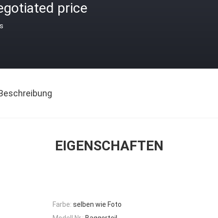
gotiated price
is
Beschreibung
EIGENSCHAFTEN
Farbe:
selben wie Foto
Modell Nr.:
Baggerteil