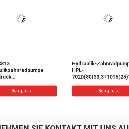
8813
Hydraulik-Zahnradpum
ulikzahnradpumpe
HPL-
ruck
702D(80)33,3+1015(25)
eschwindigkeit
für Kawasaki Lenkgetri
riequalität Zahnradöl
aus Aluminiumlegierung
Bestpreis
Bestpreis
lik Ersatz für
Jahr Garantie Radlader
schinen anpassen
Zahnradpumpe
EHMEN SIE KONTAKT MIT UNS AU