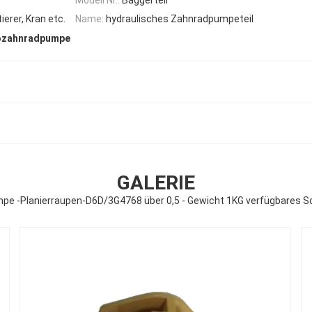
ierer, Kran etc.
Name:
hydraulisches Zahnradpumpeteil
ozahnradpumpe
GALERIE
pe -Planierraupen-D6D/3G4768 über 0,5 - Gewicht 1KG verfügbares 