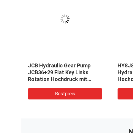
e
JCB Hydraulic Gear Pump
HY8J
JCB36+29 Flat Key Links
Hydra
pe
Rotation Hochdruck mit
Hochd
063
16cm3 Platzverlagerung und
Hochg
250 bar Hochdruck
Indust
Bestpreis
Getriebepumpe OEM ODM
Hydrau
Bauma
N