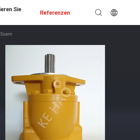
eren Sie
Referenzen
s Soem