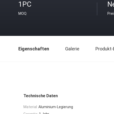
1PC
Ne
MOQ
Pre
Eigenschaften
Galerie
Produkt-
Technische Daten
Material:
Aluminium-Legierung
Garantie:
1 Jahr