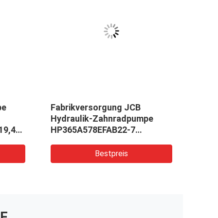
pe
Fabrikversorgung JCB
Fork
Hydraulik-Zahnradpumpe
705-
19,4
HP365A578EFAB22-7
qual
ebe
Ölförderpumpe aus Eisen-
 Ein
und Aluminiumlegierung
Bestpreis
Zertifizierung OEM ODM
F