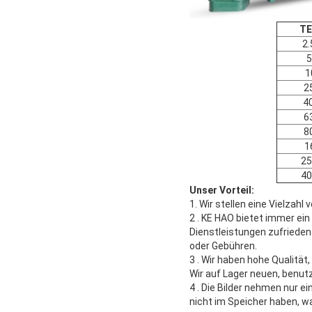
TE
2
5
1
2
4
6
8
1
2
4
Unser Vorteil:
1.
Wir stellen eine Vielzah
2 .
KE HAO bietet immer ein
Dienstleistungen zufrieden
oder Gebühren.
3 .
Wir haben hohe Qualität
Wir auf Lager neuen, benut
4 .
Die Bilder nehmen nur ei
nicht im Speicher haben, was