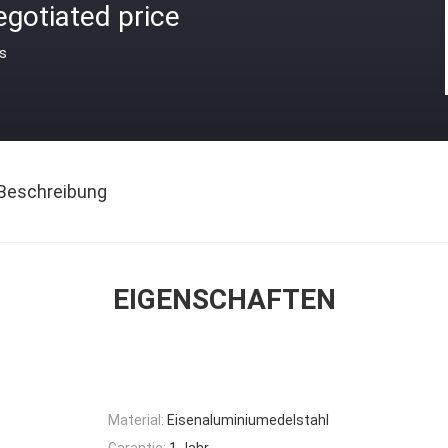
gotiated price
is
Beschreibung
EIGENSCHAFTEN
Material:
Eisenaluminiumedelstahl
Garantie:
1 Jahr