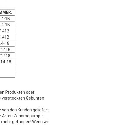
MMER.
14-1B
14-1B
141B
141B
c4-18
Y141B
Y1418
14-18
ren Produkten oder
ne versteckten Gebühren
von den Kunden geliefert.
lle Arten Zahnradpumpe.
en mehr gefangen! Wenn wir