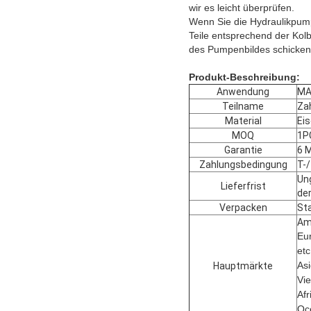
wir es leicht überprüfen.
Wenn Sie die Hydraulikpump
Teile entsprechend der Kol
des Pumpenbildes schicken
Produkt-Beschreibung:
Anwendung
MA
Teilname
Za
Material
Ei
MOQ
1P
Garantie
6 
Zahlungsbedingung
T-
Un
Lieferfrist
der
Verpacken
St
Ame
Eur
etc
Asi
Hauptmärkte
Vie
Afr
Oc