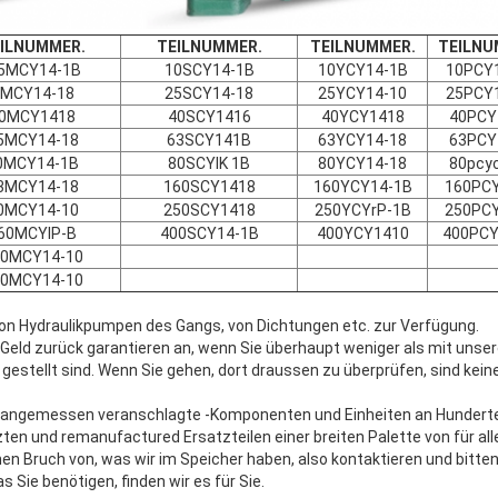
ILNUMMER.
TEILNUMMER.
TEILNUMMER.
TEILNU
.5MCY14-1B
10SCY14-1B
10YCY14-1B
10PCY
MCY14-18
25SCY14-18
25YCY14-10
25PCY
0MCY1418
40SCY1416
40YCY1418
40PCY
5MCY14-18
63SCY141B
63YCY14-18
63PCY
0MCY14-1B
80SCYIK 1B
80YCY14-18
80pcy
3MCY14-18
160SCY1418
160YCY14-1B
160PC
0MCY14-10
250SCY1418
250YCYrP-1B
250PC
60MCYIP-B
400SCY14-1B
400YCY1410
400PCY
50MCY14-10
00MCY14-10
l von Hydraulikpumpen des Gangs, von Dichtungen etc. zur Verfügung.
 Geld zurück garantieren an, wenn Sie überhaupt weniger als mit unse
 gestellt sind. Wenn Sie gehen, dort draussen zu überprüfen, sind kei
, angemessen veranschlagte -Komponenten und Einheiten an Hunderte 
zten und remanufactured Ersatzteilen einer breiten Palette von für a
nen Bruch von, was wir im Speicher haben, also kontaktieren und bitt
 Sie benötigen, finden wir es für Sie.