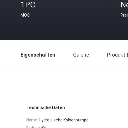
1PC
Ne
MOQ
Pre
Eigenschaften
Galerie
Produkt-
Technische Daten
Name:
Hydraulische Kolbenpumpe
Farbe:
grün