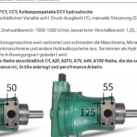
 PCY, CCY, Kolbenpumpeteile DCY hydraulische:
rbildlichen Variable acht: Druck-Ausgleich (Y), manuelle Steuerung (S)
rehzahlbereich: 1000-1500 U/min, bewerteter Verstellbereich: 1,25, 2,5,
erkzeugmaschine weit verbreitet und schmieden die Maschinerie, Meta
erkmaschinerie und andere Hydrauliksysteme aus. Sie können als Hyd
tte in Bewegungsart geändert wird.
eihe einschließlich CY, A2F, A2FO, A7V, A4V, A10V-Reihe, die die s
eance ist, Größe anbringt und perofrmance Arbeits.