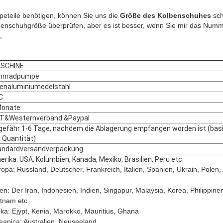
eteile benötigen, können Sie uns die
Größe des Kolbenschuhes
sch
benschuhgröße überprüfen, aber es ist besser, wenn Sie mir das Num
,
SCHINE
hnradpumpe
senaluminiumedelstahl
C
Monate
/T&Westernverband &Paypal
gefähr 1-6 Tage, nachdem die Ablagerung empfangen worden ist (basi
 Quantität)
andardversandverpackung
rika: USA, Kolumbien, Kanada, Mexiko, Brasilien, Peru etc.
opa: Russland, Deutscher, Frankreich, Italien, Spanien, Ukrain, Polen,
.
en: Der Iran, Indonesien, Indien, Singapur, Malaysia, Korea, Philippine
tnam etc.
ika: Ejypt, Kenia, Marokko, Mauritius, Ghana
eanica: Australien, Neuseeland