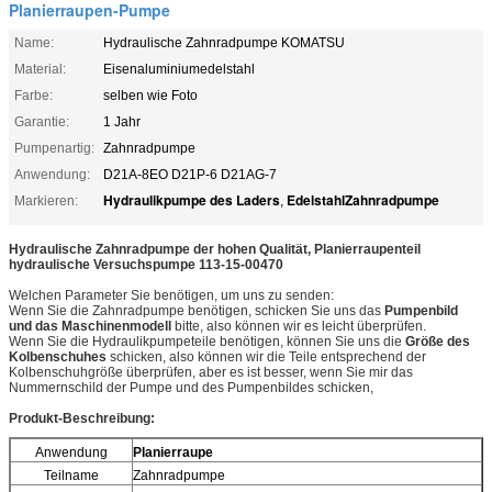
Planierraupen-Pumpe
Name:
Hydraulische Zahnradpumpe KOMATSU
Material:
Eisenaluminiumedelstahl
Farbe:
selben wie Foto
Garantie:
1 Jahr
Pumpenartig:
Zahnradpumpe
Anwendung:
D21A-8EO D21P-6 D21AG-7
Hydraulikpumpe des Laders
EdelstahlZahnradpumpe
Markieren:
,
Hydraulische Zahnradpumpe der hohen Qualität,
Planierraupen
teil
hydraulische Versuchspumpe
113-15-00470
Welchen Parameter Sie benötigen, um uns zu senden:
Wenn Sie die Zahnradpumpe benötigen, schicken Sie uns das
Pumpenbild
und das Maschinenmodell
bitte, also können wir es leicht überprüfen.
Wenn Sie die Hydraulikpumpeteile benötigen, können Sie uns die
Größe des
Kolbenschuhes
schicken, also können wir die Teile entsprechend der
Kolbenschuhgröße überprüfen, aber es ist besser, wenn Sie mir das
Nummernschild der Pumpe und des Pumpenbildes schicken,
Produkt-Beschreibung:
Anwendung
Planierraupe
Teilname
Zahnradpumpe