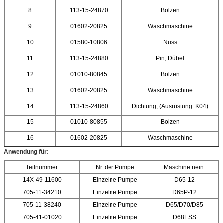
8
113-15-24870
Bolzen
9
01602-20825
Waschmaschine
10
01580-10806
Nuss
11
113-15-24880
Pin, Dübel
12
01010-80845
Bolzen
13
01602-20825
Waschmaschine
14
113-15-24860
Dichtung, (Ausrüstung: K04)
15
01010-80855
Bolzen
16
01602-20825
Waschmaschine
Anwendung für:
Teilnummer.
Nr. der Pumpe
Maschine nein.
14X-49-11600
Einzelne Pumpe
D65-12
705-11-34210
Einzelne Pumpe
D65P-12
705-11-38240
Einzelne Pumpe
D65/D70/D85
705-41-01020
Einzelne Pumpe
D68ESS