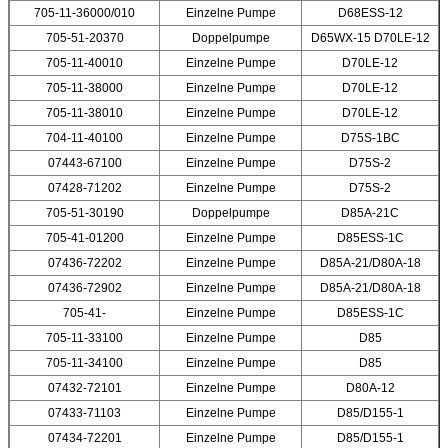
705-11-36000/010
Einzelne Pumpe
D68ESS-12
705-51-20370
Doppelpumpe
D65WX-15 D70LE-12
705-11-40010
Einzelne Pumpe
D70LE-12
705-11-38000
Einzelne Pumpe
D70LE-12
705-11-38010
Einzelne Pumpe
D70LE-12
704-11-40100
Einzelne Pumpe
D75S-1BC
07443-67100
Einzelne Pumpe
D75S-2
07428-71202
Einzelne Pumpe
D75S-2
705-51-30190
Doppelpumpe
D85A-21C
705-41-01200
Einzelne Pumpe
D85ESS-1C
07436-72202
Einzelne Pumpe
D85A-21/D80A-18
07436-72902
Einzelne Pumpe
D85A-21/D80A-18
705-41-
Einzelne Pumpe
D85ESS-1C
705-11-33100
Einzelne Pumpe
D85
705-11-34100
Einzelne Pumpe
D85
07432-72101
Einzelne Pumpe
D80A-12
07433-71103
Einzelne Pumpe
D85/D155-1
07434-72201
Einzelne Pumpe
D85/D155-1