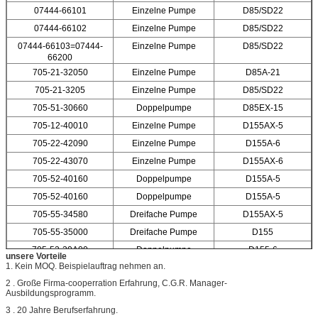
07444-66101
Einzelne Pumpe
D85/SD22
07444-66102
Einzelne Pumpe
D85/SD22
07444-66103=07444-
Einzelne Pumpe
D85/SD22
66200
705-21-32050
Einzelne Pumpe
D85A-21
705-21-3205
Einzelne Pumpe
D85/SD22
705-51-30660
Doppelpumpe
D85EX-15
705-12-40010
Einzelne Pumpe
D155AX-5
705-22-42090
Einzelne Pumpe
D155A-6
705-22-43070
Einzelne Pumpe
D155AX-6
705-52-40160
Doppelpumpe
D155A-5
705-52-40160
Doppelpumpe
D155A-5
705-55-34580
Dreifache Pumpe
D155AX-5
705-55-35000
Dreifache Pumpe
D155
705-52-30A00
Doppelpumpe
D155-6
unsere Vorteile
1. Kein MOQ. Beispielauftrag nehmen an.
2 . Große Firma-cooperration Erfahrung, C.G.R. Manager-
Ausbildungsprogramm.
3 . 20 Jahre Berufserfahrung.