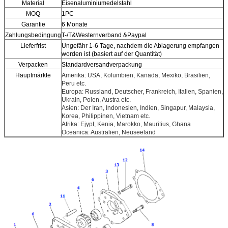
Material
Eisenaluminiumedelstahl
MOQ
1PC
Garantie
6 Monate
Zahlungsbedingung
T-/T&Westernverband &Paypal
Lieferfrist
Ungefähr 1-6 Tage, nachdem die Ablagerung empfangen
worden ist (basiert auf der Quantität)
Verpacken
Standardversandverpackung
Hauptmärkte
Amerika: USA, Kolumbien, Kanada, Mexiko, Brasilien,
Peru etc.
Europa: Russland, Deutscher, Frankreich, Italien, Spanien,
Ukrain, Polen, Austra etc.
Asien: Der Iran, Indonesien, Indien, Singapur, Malaysia,
Korea, Philippinen, Vietnam etc.
Afrika: Ejypt, Kenia, Marokko, Mauritius, Ghana
Oceanica: Australien, Neuseeland