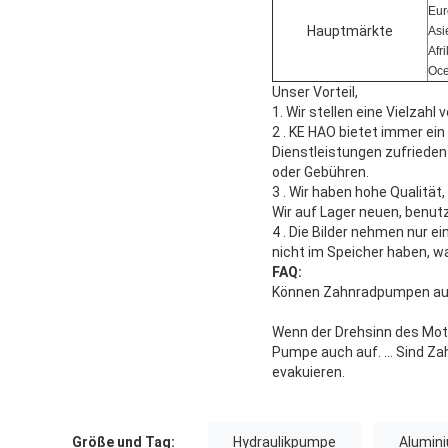
Eur
Hauptmärkte
Asi
Afr
Oce
Unser Vorteil,
1. Wir stellen eine Vielzah
2 . KE HAO bietet immer ei
Dienstleistungen zufrieden
oder Gebühren.
3 . Wir haben hohe Qualitä
Wir auf Lager neuen, benut
4 . Die Bilder nehmen nur e
nicht im Speicher haben, was
FAQ:
Können Zahnradpumpen au
Wenn der Drehsinn des Moto
Pumpe auch auf. … Sind Za
evakuieren.
Größe und Tag:
Hydraulikpumpe
Alumin