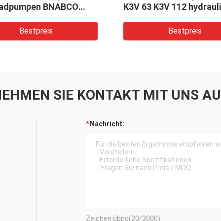
radpumpen BNABCO
K3V 63 K3V 112 hydraul
80H-A6X-0013 NOBOKE
Bestpreis
Bestpreis
EHMEN SIE KONTAKT MIT UNS AU
Nachricht:
Zeichen übrig(
20
/3000)