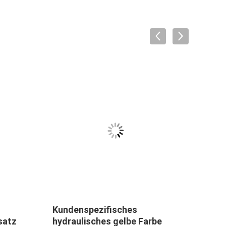
-
Kundenspezifisches
Bagg
satz
hydraulisches gelbe Farbe
22PL