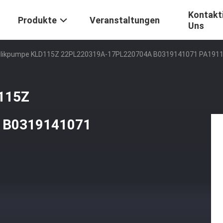
Kontakti
Produkte
Veranstaltungen
Uns
ulikpumpe KLD115Z 22PL220319A-17PL220704A B0319141071 PA191
115Z
 B0319141071