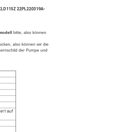
KLD115Z 22PL220319A-
modell
bitte, also können
icken, also können wir die
mernschild der Pumpe und
ert auf