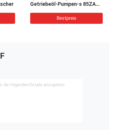
ischer
Getriebeöl-Pumpen-s 85ZA
44081-20150
Bestpreis
F