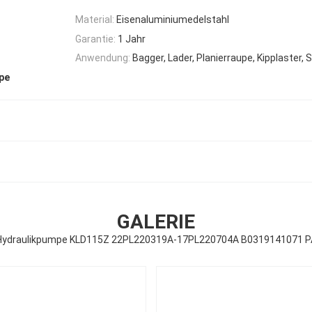
Material:
Eisenaluminiumedelstahl
Garantie:
1 Jahr
Anwendung:
Bagger, Lader, Planierraupe, Kipplaster, S
pe
GALERIE
Hydraulikpumpe KLD115Z 22PL220319A-17PL220704A B0319141071 