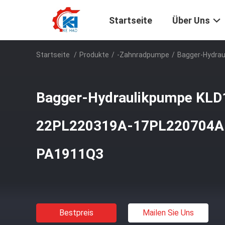
Startseite
Über Uns
Startseite
/
Produkte
/
-Zahnradpumpe
/
Bagger-Hydra
Bagger-Hydraulikpumpe KLD
22PL220319A-17PL220704A
PA1911Q3
Bestpreis
Mailen Sie Uns