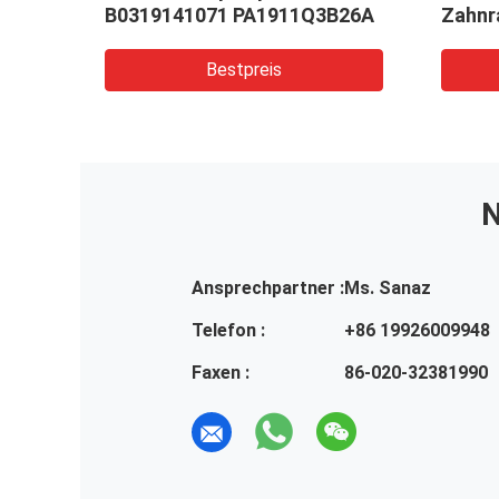
B0319141071 PA1911Q3B26A
Zahn
PHS35
Bestpreis
N
Ansprechpartner :
Ms. Sanaz
Telefon :
+86 19926009948
Faxen :
86-020-32381990