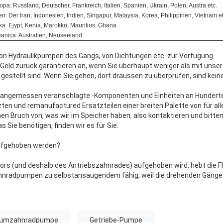
opa: Russland, Deutscher, Frankreich, Italien, Spanien, Ukrain, Polen, Austra etc.
en: Der Iran, Indonesien, Indien, Singapur, Malaysia, Korea, Philippinen, Vietnam et
ika: Ejypt, Kenia, Marokko, Mauritius, Ghana
anica: Australien, Neuseeland
l von Hydraulikpumpen des Gangs, von Dichtungen etc. zur Verfügung.
n Geld zurück garantieren an, wenn Sie überhaupt weniger als mit unse
 gestellt sind. Wenn Sie gehen, dort draussen zu überprüfen, sind kei
t, angemessen veranschlagte -Komponenten und Einheiten an Hunderte
zten und remanufactured Ersatzteilen einer breiten Palette von für a
inen Bruch von, was wir im Speicher haben, also kontaktieren und bitt
 Sie benötigen, finden wir es für Sie.
fgehoben werden?
rs (und deshalb des Antriebszahnrades) aufgehoben wird, hebt die Fl
hnradpumpen zu selbstansaugendem fähig, weil die drehenden Gänge 
iumzahnradpumpe
Getriebe-Pumpe