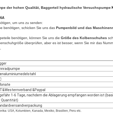
pe der hohen Qualität, Baggerteil hydraulische Versuchspumpe
26A
ötigen, um uns zu senden:
 benötigen, schicken Sie uns das
Pumpenbild und das Maschinen
eteile benötigen, können Sie uns die
Größe des Kolbenschuhes
sch
benschuhgröße überprüfen, aber es ist besser, wenn Sie mir das Num
,
gger
hnradpumpe
senaluminiumedelstahl
C
Monate
/T&Westernverband &Paypal
gefähr 1-6 Tage, nachdem die Ablagerung empfangen worden ist (basi
 Quantität)
andardversandverpackung
rika: USA, Kolumbien, Kanada, Mexiko, Brasilien, Peru etc.