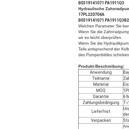
B0319141071 PA1911Q3
Hydraulische Zahnradpum
17PL220704A
B0319141071 PA1911Q3B
Welchen Parameter Sie ben
Wenn Sie die Zahnradpumpe
wir es leicht überprüfen.
Wenn Sie die Hydraulikpump
Teile entsprechend der Kol
des Pumpenbildes schicken
Produkt-Beschreibung:
Anwendung
Ba
Teilname
Za
Material
Ei
MOQ
1P
Garantie
6 
Zahlungsbedingung
T-
Un
Lieferfrist
der
Verpacken
St
Ame