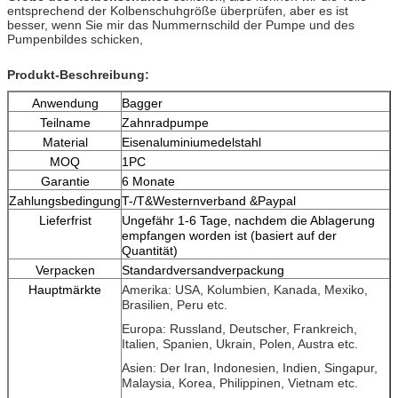
entsprechend der Kolbenschuhgröße überprüfen, aber es ist
besser, wenn Sie mir das Nummernschild der Pumpe und des
Pumpenbildes schicken,
Produkt-Beschreibung:
Anwendung
Bagger
Teilname
Zahnradpumpe
Material
Eisenaluminiumedelstahl
MOQ
1PC
Garantie
6 Monate
Zahlungsbedingung
T-/T&Westernverband &Paypal
Lieferfrist
Ungefähr 1-6 Tage, nachdem die Ablagerung
empfangen worden ist (basiert auf der
Quantität)
Verpacken
Standardversandverpackung
Hauptmärkte
Amerika: USA, Kolumbien, Kanada, Mexiko,
Brasilien, Peru etc.
Europa: Russland, Deutscher, Frankreich,
Italien, Spanien, Ukrain, Polen, Austra etc.
Asien: Der Iran, Indonesien, Indien, Singapur,
Malaysia, Korea, Philippinen, Vietnam etc.