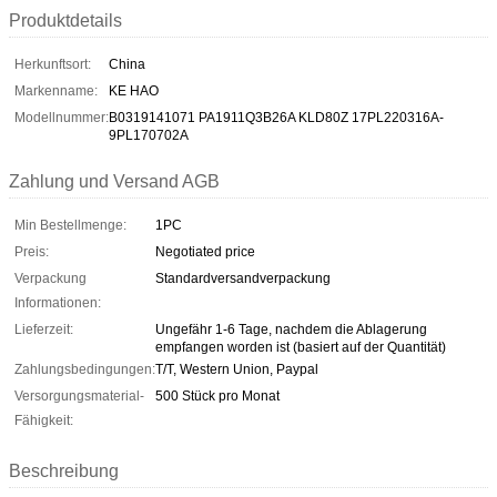
Produktdetails
Herkunftsort:
China
Markenname:
KE HAO
Modellnummer:
B0319141071 PA1911Q3B26A KLD80Z 17PL220316A-
9PL170702A
Zahlung und Versand AGB
Min Bestellmenge:
1PC
Preis:
Negotiated price
Verpackung
Standardversandverpackung
Informationen:
Lieferzeit:
Ungefähr 1-6 Tage, nachdem die Ablagerung
empfangen worden ist (basiert auf der Quantität)
Zahlungsbedingungen:
T/T, Western Union, Paypal
Versorgungsmaterial-
500 Stück pro Monat
Fähigkeit:
Beschreibung