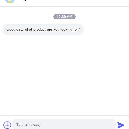
10:36 AM
Nach Hause
|
Über uns
|
Kontaktiere uns
|
Sitemap
|
Privacy Policy
Good day, what product are you looking for?
Tischplattenansicht
Copyright © 2019 - 2026 Guangzhou kehao Pump Manufacturing Co., Ltd..
All rights reserved.
Plaudern
Referenzen