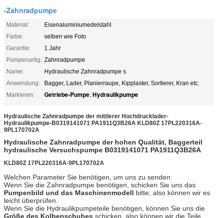
-Zahnradpumpe
Material:
Eisenaluminiumedelstahl
Farbe:
selben wie Foto
Garantie:
1 Jahr
Pumpenartig:
Zahnradpumpe
Name:
Hydraulische Zahnradpumpe s
Anwendung:
Bagger, Lader, Planierraupe, Kipplaster, Sortierer, Kran etc.
Getriebe-Pumpe
Hydraulikpumpe
Markieren:
,
Hydraulische Zahnradpumpe der mittlerer Hochdrucklader-
Hydraulikpumpe-B0319141071 PA1911Q3B26A KLD80Z 17PL220316A-
9PL170702A
Hydraulische Zahnradpumpe der hohen Qualität, Baggerteil
hydraulische Versuchspumpe
B0319141071 PA1911Q3B26A
KLD80Z 17PL220316A-9PL170702A
Welchen Parameter Sie benötigen, um uns zu senden:
Wenn Sie die Zahnradpumpe benötigen, schicken Sie uns das
Pumpenbild und das Maschinenmodell
bitte, also können wir es
leicht überprüfen.
Wenn Sie die Hydraulikpumpeteile benötigen, können Sie uns die
Größe des Kolbenschuhes
schicken, also können wir die Teile