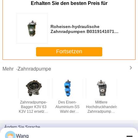
Erhalten Sie den besten Preis für
Roheisen-hydraulische
Zahnradpumpen B0319141071
PA1911Q3B26A KLD80Z
17PL220316A-9PL170702A
Fortsetzen
-Zahnradpumpe
Mehr
dpumpe
Zahnradpumpe-
Des Eisen-
Mittlere
Bagg
1Q3B26A
Bagger K3V 63
Aluminium-SS
Hochdruckhandelshydraulik-
Hydrauli
304BK-4
K3V 112 ersetzen
Wahl der
Zahnradpumpen
22PL220
hydraulischer
Zahnradpumpe-
BNABCO
17PL22
KLD80Z
PHS3580H-A6X-
B0319141071
0013 NOBOKE
Ändern Sie Sprache
PA1911Q3B26A
German
Wang